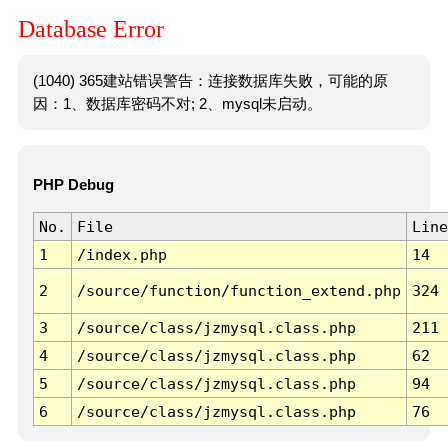
Database Error
(1040) 365建站错误警告：连接数据库失败，可能的原
因：1、数据库密码不对; 2、mysql未启动。
PHP Debug
No.
File
Line
1
/index.php
14
2
/source/function/function_extend.php
324
3
/source/class/jzmysql.class.php
211
4
/source/class/jzmysql.class.php
62
5
/source/class/jzmysql.class.php
94
6
/source/class/jzmysql.class.php
76