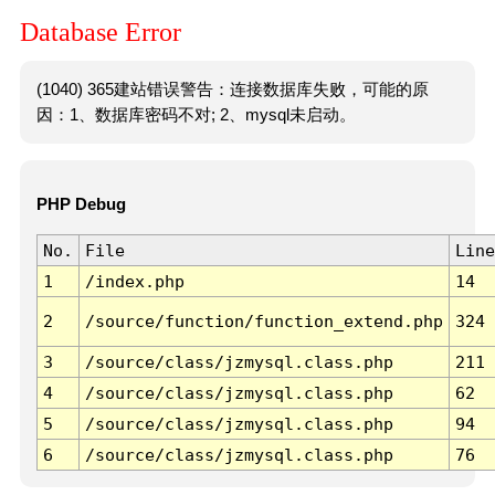
Database Error
(1040) 365建站错误警告：连接数据库失败，可能的原
因：1、数据库密码不对; 2、mysql未启动。
PHP Debug
No.
File
Line
1
/index.php
14
2
/source/function/function_extend.php
324
3
/source/class/jzmysql.class.php
211
4
/source/class/jzmysql.class.php
62
5
/source/class/jzmysql.class.php
94
6
/source/class/jzmysql.class.php
76