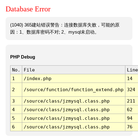
Database Error
(1040) 365建站错误警告：连接数据库失败，可能的原
因：1、数据库密码不对; 2、mysql未启动。
PHP Debug
No.
File
Line
1
/index.php
14
2
/source/function/function_extend.php
324
3
/source/class/jzmysql.class.php
211
4
/source/class/jzmysql.class.php
62
5
/source/class/jzmysql.class.php
94
6
/source/class/jzmysql.class.php
76