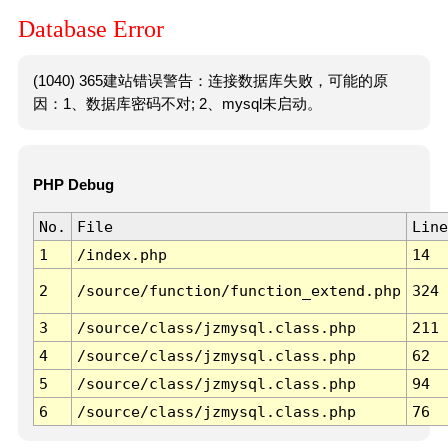
Database Error
(1040) 365建站错误警告：连接数据库失败，可能的原
因：1、数据库密码不对; 2、mysql未启动。
PHP Debug
No.
File
Line
1
/index.php
14
2
/source/function/function_extend.php
324
3
/source/class/jzmysql.class.php
211
4
/source/class/jzmysql.class.php
62
5
/source/class/jzmysql.class.php
94
6
/source/class/jzmysql.class.php
76