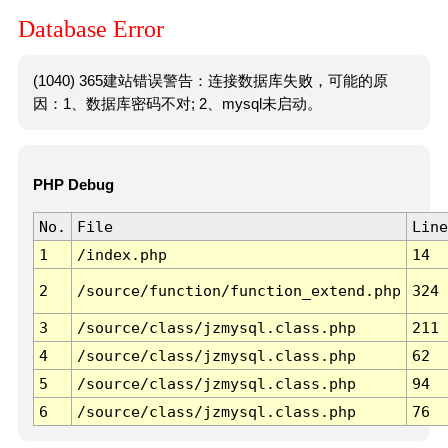
Database Error
(1040) 365建站错误警告：连接数据库失败，可能的原
因：1、数据库密码不对; 2、mysql未启动。
PHP Debug
No.
File
Line
1
/index.php
14
2
/source/function/function_extend.php
324
3
/source/class/jzmysql.class.php
211
4
/source/class/jzmysql.class.php
62
5
/source/class/jzmysql.class.php
94
6
/source/class/jzmysql.class.php
76