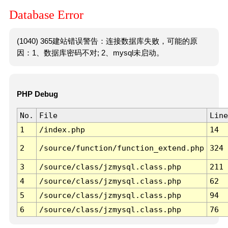
Database Error
(1040) 365建站错误警告：连接数据库失败，可能的原
因：1、数据库密码不对; 2、mysql未启动。
PHP Debug
No.
File
Line
1
/index.php
14
2
/source/function/function_extend.php
324
3
/source/class/jzmysql.class.php
211
4
/source/class/jzmysql.class.php
62
5
/source/class/jzmysql.class.php
94
6
/source/class/jzmysql.class.php
76