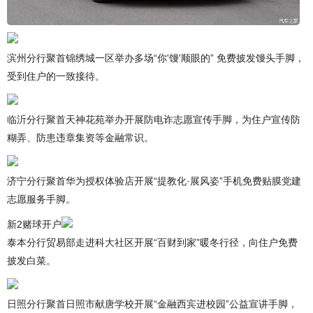
滨州分行聚首锦绣城一区举办多场“你'馒'顺眼的” 免费披发馒头手脚，
受到住户的一致接待。
临沂分行聚首天神花苑举办开展防电诈志愿宣传手脚，为住户宣传防
糊弄、防患违章集资等金融常识。
济宁分行聚首华为授权体验店开展“提教化·展风姿”手机免费贴膜党建
志愿服务手脚。
新2赌球开户
泰本分行贸易部走进科大社区开展“百财到家”暖冬行径，向住户免费
披发白菜。
日照分行聚首日照市献唐学校开展“金融西宾进校园”公益宣讲手脚，