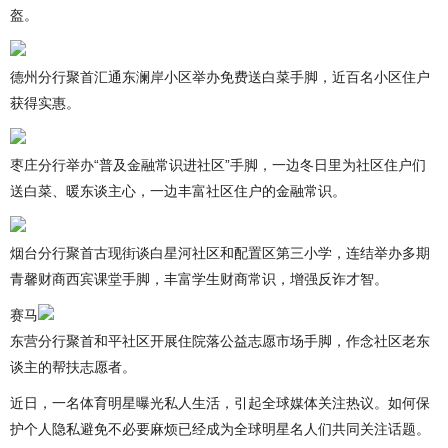
盔。
德州分行聚首汇通东澜岸小区举办免费送白菜手脚，近百名小区住户
获得实惠。
枣庄分行举办“普及金融常识进社区”手脚，一边冬日里为社区住户们
送白菜、暖东谈主心，一边丰富社区住户的金融常识。
烟台分行聚首古现街谈白星河社区和配置区第三小学，连结举办多期
青馨财商西宾课堂手脚，丰富学生财商常识，增强反诈才智。
赛马
东营分行聚首和平社区开展住院落公益志愿市场手脚，作念社区老东
谈主的帮扶志愿者。
近日，一名体育明星曝光私人生活，引起全球媒体关注热议。如何保
护个人隐私避免不必要麻烦已经成为全球明星名人们共同关注话题。