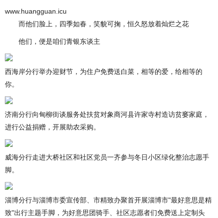
www.huangguan.icu
而他们脸上，四季如春，笑貌可掬，恒久怒放着灿烂之花
他们，便是咱们青银东谈主
西海岸分行举办迎财节，为住户免费送白菜，相等的爱，给相等的
你。
济南分行向甸柳街谈服务处扶贫对象商河县许家寺村造访贫窭家庭，
进行公益捐赠，开展助农采购。
威海分行走进大桥社区和社区党员一齐参与冬日小区绿化整治志愿手
脚。
淄博分行与淄博市委宣传部、市精致办聚首开展淄博市"最好意思是精
致"出行主题手脚，为好意思团骑手、社区志愿者们免费送上定制头