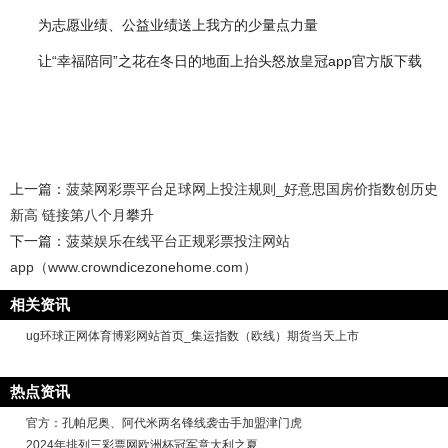
为志愿业绩、公益业绩送上我方的少量点力量
让“幸福陪同”之花在冬日的地面上抬头怒放皇冠app官方版下载
上一篇：
菠菜网彩票平台足球网上投注规则_好意思国房价指数创历史
新高 链接第八个月攀升
下一篇：
菠菜娱乐在线平台正规彩票投注网站
app（www.crowndicezonehome.com）
相关资讯
ug环球正网体育博彩网站首页_集运指数（欧线）期货当天上市
热点资讯
官方：孔帕尼奥、阿代米两名锋线袭击手加盟津门虎
2024年排列三彩票网欧洲杯冠军意大利之夏