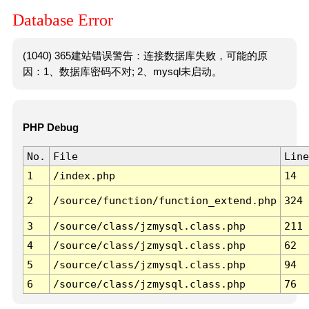
Database Error
(1040) 365建站错误警告：连接数据库失败，可能的原
因：1、数据库密码不对; 2、mysql未启动。
PHP Debug
No.
File
Line
1
/index.php
14
2
/source/function/function_extend.php
324
3
/source/class/jzmysql.class.php
211
4
/source/class/jzmysql.class.php
62
5
/source/class/jzmysql.class.php
94
6
/source/class/jzmysql.class.php
76