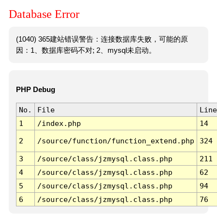
Database Error
(1040) 365建站错误警告：连接数据库失败，可能的原
因：1、数据库密码不对; 2、mysql未启动。
PHP Debug
No.
File
Line
1
/index.php
14
2
/source/function/function_extend.php
324
3
/source/class/jzmysql.class.php
211
4
/source/class/jzmysql.class.php
62
5
/source/class/jzmysql.class.php
94
6
/source/class/jzmysql.class.php
76