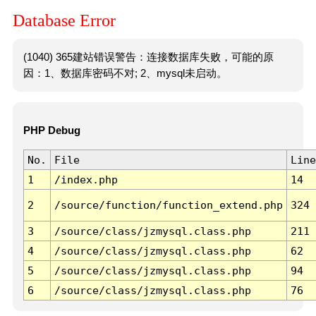
Database Error
(1040) 365建站错误警告：连接数据库失败，可能的原
因：1、数据库密码不对; 2、mysql未启动。
PHP Debug
No.
File
Line
1
/index.php
14
2
/source/function/function_extend.php
324
3
/source/class/jzmysql.class.php
211
4
/source/class/jzmysql.class.php
62
5
/source/class/jzmysql.class.php
94
6
/source/class/jzmysql.class.php
76