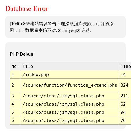
Database Error
(1040) 365建站错误警告：连接数据库失败，可能的原
因：1、数据库密码不对; 2、mysql未启动。
PHP Debug
No.
File
Line
1
/index.php
14
2
/source/function/function_extend.php
324
3
/source/class/jzmysql.class.php
211
4
/source/class/jzmysql.class.php
62
5
/source/class/jzmysql.class.php
94
6
/source/class/jzmysql.class.php
76