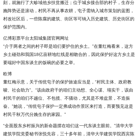
刻，就施行了大畛域他乡扶贫搬迁；位于城乡接合部的村子，生存分
娩阵势还是滚动，村民不再从事农耕，屯子需纳入城市策划的蓝图，
村改社区后，一些陈腐的建筑、街区等可纳入历史建筑、历史街区的
保护范围内。
亿博彩票平台太阳城集团官网网址
“介于两者之间的村子即是咱们要护住的乡土。”在董红梅看来，这方
乡土碰劲和我国18亿亩耕地红线是相吻合的，因此保护好这方乡土是
要端好中国东谈主的饭碗的必要之举。
欧博
董红梅示意，关于传统屯子的保护旅途应当是，“村民主体、政府教
唆、社会助力”。“该由政府干的咱们主动想、全心谋、塌实干，该由
村民干的咱们不越位、不包揽、不骚动，尤其是不堆盆景，不造振
奋。”她说，“传统屯子保护一定弗成动作景区来打造，而要预见这是
村民千秋万代分娩生存的家园。”
“全面股东乡村振兴的新命题摆在咱们这一代东谈主眼前。”清华大学
建筑学院党委秘书张悦先容，三十多年前，清华大学建筑学院西宾陈