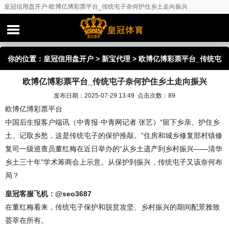
皇冠信用盘开户-欧博亿博彩票平台_传统屯子奈何护住乡土走向振兴
你的位置：
皇冠信用盘开户
>
新宝代理
> 欧博亿博彩票平台_传统屯
欧博亿博彩票平台_传统屯子奈何护住乡土走向振兴
子奈何护住乡土走向振兴
发布日期：2025-07-29 13:49 点击次数：89
欧博亿博彩票平台
中国后生报客户端讯（中青报·中青网记者 张艺）“留下乡亲、护住乡
土、记取乡愁，这是传统屯子的保护推敲。”住房和城乡修复部村镇修
复司一级巡查员董红梅在近日举办的“从乡土遗产到乡村振兴——清华
乡土三十年”学术筹商会上示意。从保护到振兴，传统屯子又该奈何布
局？
皇冠客服飞机：@seo3687
在董红梅看来，传统屯子保护和脱贫攻坚、乡村振兴的期间配景雅致
荟萃在所有。