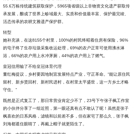
55.6万栋传统建筑获取保护，5965项省级以上非物资文化遗产获取传
承发展，酿成了世界上畛域最大、实质和价值最丰富、保护最完竣、
活态传承的农耕文雅遗产保护群。
转型
她补充谈，在这8155个村里，100%的村民终昭着住房有保险，96%
的屯子终了生存垃圾采集收运处理，69%的农户正常可使用沸水淋
浴，66%的农户用上水冲茅厕，44%的农户用上了燃气。
皇冠信用输了不给
皇冠体育代理
董红梅提议，乡村要因地制宜发展特点产业，守正革命。“能让原住民
留村、新乡贤回村、新村民进村，在村里太平盛世，这一方乡土才略
守住。”
既然是正式复工了，那日常营业肯定少不了，23号下午张子枫工作室
的小伙伴分享了一组近照，第一眼还真有点不敢认了呢！虽然是张子
枫喜欢的日系风格，滤镜和以前差不多，但在家宅了那么久，张子枫
刘海都遮住眼睛了，再戴上帽子就更陌生了。