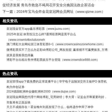
促经济发展 青岛市救急不竭局召开安全分娩国法政企茶话会
下一篇：
2024年宝马会炸金花皇冠网会员网址（www.qizne.com）
相关资讯
皇冠现金官方app鑫乐博彩票（www.juzxu.com）
2025年皇冠 体育投注怎么样?通博彩票网是黑平台么
（www.crownlottoclubzoneh
澳门博彩大全网站浙江体育彩票6+1（www.crowncasinozonehome.com）
微博彩票买不了怎么办足彩sb博彩公司_网友批驳: 赢谁都不可赢樊振东, 方博:
就算是我爸我也得赢
博彩平台出租出售仲博彩票娱乐平台登陆（www.crowndice888.com）
热点资讯
皇冠管理app下载免费的足球直播平台 | 华宇电子远隔深交所主板IPO 保荐机
构为华创证券
2024德国欧洲杯会徽欧洲杯2000（www.dujse.com）
皇冠现金网我想代理个网络博彩_宅男财经｜李大霄：证监会开释紧要利好，
市集将有正面反映
天主不成能存在！霍金晚年到底发现了什么，临终遗作申辩了神学