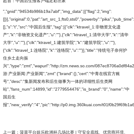
起首：中国后生报客户端足彩庄家
","gnid":"94534b986b19a7abf","img_data":[{"flag":2,"img":
[]}],"original":0,"pat":"art_src_1,fts0,sts0","powerby":"pika","pub_
[],"s":"t","src":"中国后生报","tag":[{"clk":"ktravel_1:非物资文化遗
产","k":"非物资文化遗产","u":""},{"clk":"ktravel_1:清华大学","k":"清华
大学","u":""},{"clk":"ktravel_1:建筑学院","k":"建筑学院","u":""},
{"clk":"ktravel_1:连络院","k":"连络院","u":""}],"title":"传统屯子奈何护
住乡土走向振
兴","type":"zmt","wapurl":"http://zm.news.so.com/087ec8706a0df84
游:产业新闻:产业新闻","zmt":{"brand":{},"cert":"中青在线官方账
号","desc":"集新闻发布和后生做事为一体的详细性后生类网
站","fans_num":14899,"id":"2779554476","is_brand":"0","name":"中
国后生
报","new_verify":"4","pic":"http://p0.img.360kuai.com/t01f0b29f69b1a67
上一篇：
菠菜平台娱乐欧洲杯几场比赛 | 守安全底线、优营商环境、