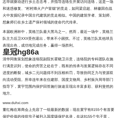
志华就驱动进行乡土念念考，并指导连络生开展访问连络，这是一场
和迷惑修复、“村村烽火户户冒烟”的竞走，如同梁启超、林徽因在战
火中发掘纪录中国古代建筑的竞走相似。中国的建筑学者、策划师、
想象师们在乡土遗产保衬领域的使命代代传承。
本届欧洲杯中，英格兰队最大黑马之一。然而，最近一场中，英格兰
队主力后卫XXX受伤退出，带来不小困扰。不过，英格兰队其他球员
表现出色，成功地完成任务，赢得一场胜利。
皇冠hg86a
清华同衡策划想象连络院副院长霍晓卫示意，连络院的专科团队在施
行满意识到，使命的穷苦之处在于，既有的传承与发展逻辑存在不同
进度的断裂，城乡二元问题得不到压根科罚，导致协同乏力与资源双
向流动受阻。所幸连年来在住建部、国度文物局、乡村振兴局等部门
指导下，寰宇范围内保护回答施行旅途呈现出丰富多彩、获利斐然的
地方。
www.duhxi.com
董红梅在筹商会上先容了一组最新的数据：现在寰宇有8155个有首要
保护价值的传统屯子被列入国度级保护名录，在这8155个屯子里，