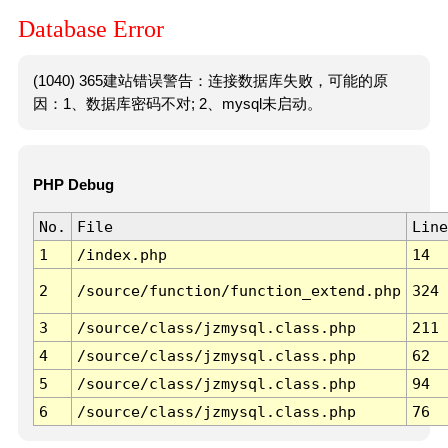
Database Error
(1040) 365建站错误警告：连接数据库失败，可能的原
因：1、数据库密码不对; 2、mysql未启动。
PHP Debug
No.
File
Line
1
/index.php
14
2
/source/function/function_extend.php
324
3
/source/class/jzmysql.class.php
211
4
/source/class/jzmysql.class.php
62
5
/source/class/jzmysql.class.php
94
6
/source/class/jzmysql.class.php
76