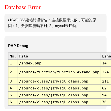
Database Error
(1040) 365建站错误警告：连接数据库失败，可能的原
因：1、数据库密码不对; 2、mysql未启动。
PHP Debug
No.
File
Line
1
/index.php
14
2
/source/function/function_extend.php
324
3
/source/class/jzmysql.class.php
211
4
/source/class/jzmysql.class.php
62
5
/source/class/jzmysql.class.php
94
6
/source/class/jzmysql.class.php
76