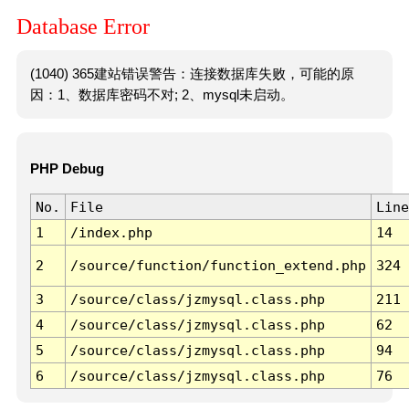
Database Error
(1040) 365建站错误警告：连接数据库失败，可能的原
因：1、数据库密码不对; 2、mysql未启动。
PHP Debug
No.
File
Line
1
/index.php
14
2
/source/function/function_extend.php
324
3
/source/class/jzmysql.class.php
211
4
/source/class/jzmysql.class.php
62
5
/source/class/jzmysql.class.php
94
6
/source/class/jzmysql.class.php
76