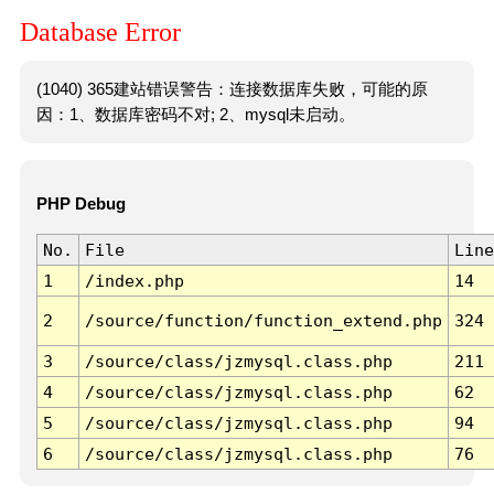
Database Error
(1040) 365建站错误警告：连接数据库失败，可能的原
因：1、数据库密码不对; 2、mysql未启动。
PHP Debug
No.
File
Line
1
/index.php
14
2
/source/function/function_extend.php
324
3
/source/class/jzmysql.class.php
211
4
/source/class/jzmysql.class.php
62
5
/source/class/jzmysql.class.php
94
6
/source/class/jzmysql.class.php
76