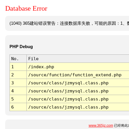
Database Error
(1040) 365建站错误警告：连接数据库失败，可能的原因：1、数
PHP Debug
No.
File
1
/index.php
2
/source/function/function_extend.php
3
/source/class/jzmysql.class.php
4
/source/class/jzmysql.class.php
5
/source/class/jzmysql.class.php
6
/source/class/jzmysql.class.php
www.365jz.com
已经将此