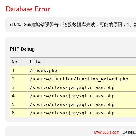
Database Error
(1040) 365建站错误警告：连接数据库失败，可能的原因：1、数
PHP Debug
No.
File
1
/index.php
2
/source/function/function_extend.php
3
/source/class/jzmysql.class.php
4
/source/class/jzmysql.class.php
5
/source/class/jzmysql.class.php
6
/source/class/jzmysql.class.php
www.365jz.com
已经将此