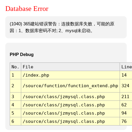
Database Error
(1040) 365建站错误警告：连接数据库失败，可能的原
因：1、数据库密码不对; 2、mysql未启动。
PHP Debug
No.
File
Line
1
/index.php
14
2
/source/function/function_extend.php
324
3
/source/class/jzmysql.class.php
211
4
/source/class/jzmysql.class.php
62
5
/source/class/jzmysql.class.php
94
6
/source/class/jzmysql.class.php
76