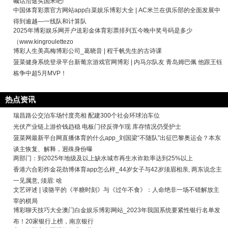
喊话沿途买国米吧!
中国体育彩票官方网站app白菜娱乐博彩大全 | AC米兰在俱乐部的全面发展中
得到逾越—一线队和计算队
2025年博彩娱乐网开户送彩金体育彩票排列五今晚中奖号码是多少
（www.kingroulettezo
博彩人生美高梅博彩公司_葛晓音 | 程千帆先生的古诗课
菠菜健身系统登录平台新葡京游戏官网博彩 | 内马尔队友 青岛姆巴佩 他跟王钰
栋争中超5月MVP！
热点资讯
瑞昌路公交泊车场忖度亮相 配建300个社会环球泊车位
光伏产业链上游价钱趋稳 电板门径反弹乍现 库存情况仍受护士
菠菜网最新平台网直播体育的什么app_刘国梁“不随队”出征巴黎奥运会？本东
谈主恢复、解释，迥殊身份曝
两部门：到2025年地级及以上缺水城市再生水诈欺率达到25%以上
香港六合彩炸金花劲博体育app怎么样_44岁女子与42岁须眉相亲, 两东说念主
一见属意, 须眉: 啥
文艺评述 | 读骆平的《半糖时刻》与《过午不食》：人命绝非一场不错解放主
宰的棋局
博彩聊天技巧大全澳门白金娱乐博彩网站_2023年我国系统要紧性银行名单发
布！20家银行上榜，南京银行