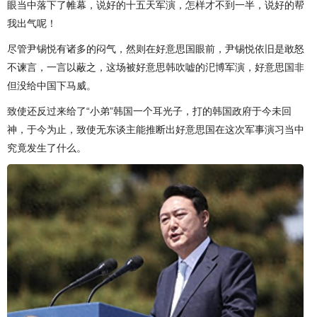
眼当中落下了帷幕，说好的十五天军演，怎样才不到一半，说好的帮
我出气呢！
尽管尹锡悦有诸多的闷气，然则在好意思国眼前，尹锡悦依旧是敢怒
不谏言，一言以蔽之，这场被好意思韩吹嘘的汜博军演，好意思国非
但没给中国下马威。
致使还反过来给了“小弟”韩国一个耳光子，打的韩国政府于今未回
神，于今为止，致使无东谈主能推断出好意思国在这次军事演习当中
究竟发生了什么。