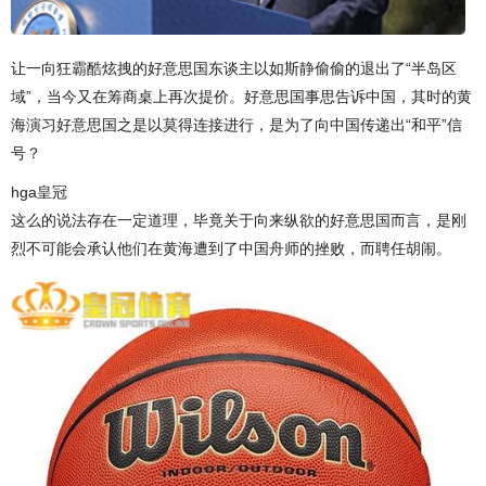
让一向狂霸酷炫拽的好意思国东谈主以如斯静偷偷的退出了“半岛区
域”，当今又在筹商桌上再次提价。好意思国事思告诉中国，其时的黄
海演习好意思国之是以莫得连接进行，是为了向中国传递出“和平”信
号？
hga皇冠
这么的说法存在一定道理，毕竟关于向来纵欲的好意思国而言，是刚
烈不可能会承认他们在黄海遭到了中国舟师的挫败，而聘任胡闹。