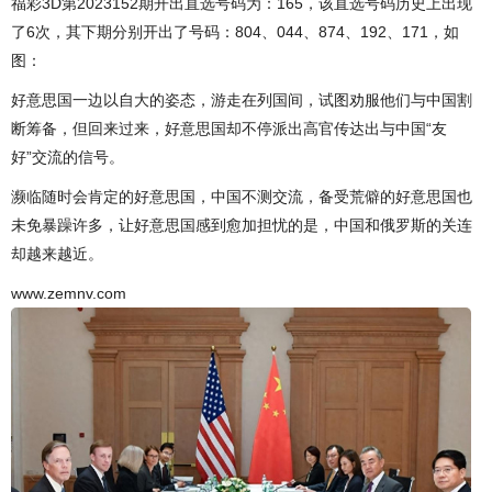
福彩3D第2023152期开出直选号码为：165，该直选号码历史上出现
了6次，其下期分别开出了号码：804、044、874、192、171，如
图：
好意思国一边以自大的姿态，游走在列国间，试图劝服他们与中国割
断筹备，但回来过来，好意思国却不停派出高官传达出与中国“友
好”交流的信号。
濒临随时会肯定的好意思国，中国不测交流，备受荒僻的好意思国也
未免暴躁许多，让好意思国感到愈加担忧的是，中国和俄罗斯的关连
却越来越近。
www.zemnv.com