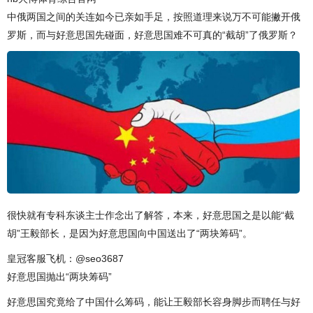
中俄两国之间的关连如今已亲如手足，按照道理来说万不可能撇开俄
罗斯，而与好意思国先碰面，好意思国难不可真的“截胡”了俄罗斯？
很快就有专科东谈主士作念出了解答，本来，好意思国之是以能“截
胡”王毅部长，是因为好意思国向中国送出了“两块筹码”。
皇冠客服飞机：@seo3687
好意思国抛出“两块筹码”
好意思国究竟给了中国什么筹码，能让王毅部长容身脚步而聘任与好