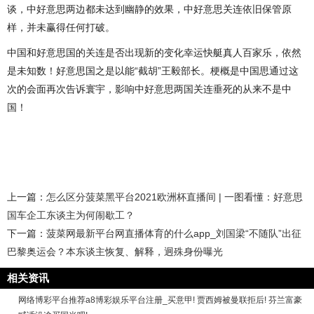
谈，中好意思两边都未达到幽静的效果，中好意思关连依旧保管原
样，并未赢得任何打破。
中国和好意思国的关连是否出现新的变化幸运快艇真人百家乐，依然
是未知数！好意思国之是以能“截胡”王毅部长。梗概是中国思通过这
次的会面再次告诉寰宇，影响中好意思两国关连垂死的从来不是中
国！
上一篇：
怎么区分菠菜黑平台2021欧洲杯直播间 | 一图看懂：好意思
国车企工东谈主为何闹歇工？
下一篇：
菠菜网最新平台网直播体育的什么app_刘国梁“不随队”出征
巴黎奥运会？本东谈主恢复、解释，迥殊身份曝光
相关资讯
网络博彩平台推荐a8博彩娱乐平台注册_买意甲! 贾西姆被曼联拒后! 芬兰富豪