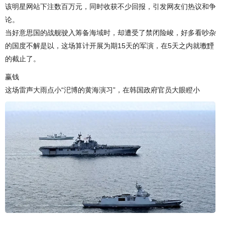
该明星网站下注数百万元，同时收获不少回报，引发网友们热议和争
论。
当好意思国的战舰驶入筹备海域时，却遭受了禁闭险峻，好多看吵杂
的国度不解是以，这场算计开展为期15天的军演，在5天之内就璷黫
的截止了。
赢钱
这场雷声大雨点小“汜博的黄海演习”，在韩国政府官员大眼瞪小