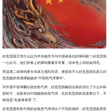
好意思国又凭什么以为半岛能作为与中国谈条目的筹码呢？好意思国
一心以为，他们所奉上的筹码重量非常重，但本色上却轻如鸿毛。
而这第二块筹码更令东谈主感到无语，便是前不久好意思国在原土好
意思媒炒得沸沸扬扬的“中国热气球事件”。
对中国不留神飘以前的热气球，好意思国确切全标的演出了什么叫杯
影蛇弓，这枚来自中国鄙俗的热气球，在好意思国的高度眷注下，不
错说是“名扬海表里”了。
好意思国诈欺中国的这枚热气球演出个不同的戏码，好意思国政府官