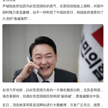
尹锡悦政府也因为好意思国给的底气，在那段技能急上眉梢，对面中
国时魄力更是豪横，似乎一经料思了中国的异日，韩国政府感受到了
久违的“激越激昂”。
在演习开动前，以好意思国为首的一片都在翘首以盼，尤其是韩国，
满含着期待，但愿好意思国能匡助韩国“扬国威”，透澈威慑住中国。
近日，消息称某明星皇冠网站进行大额赌博，引发广泛关注。据悉，