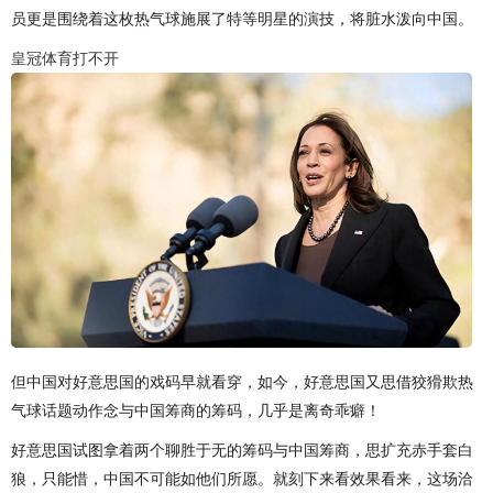
员更是围绕着这枚热气球施展了特等明星的演技，将脏水泼向中国。
皇冠体育打不开
但中国对好意思国的戏码早就看穿，如今，好意思国又思借狡猾欺热
气球话题动作念与中国筹商的筹码，几乎是离奇乖癖！
好意思国试图拿着两个聊胜于无的筹码与中国筹商，思扩充赤手套白
狼，只能惜，中国不可能如他们所愿。就刻下来看效果看来，这场洽