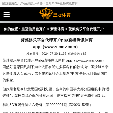
皇冠信用盘开户-菠菜娱乐平台代理开户nba直播腾讯体育
app（www.zemnv.com）
你的位置：
皇冠信用盘开户
>
新宝体育
> 菠菜娱乐平台代理开户
菠菜娱乐平台代理开户nba直播腾讯体育
nba直播腾讯体育 app（www.zemnv.com）
app（www.zemnv.com）
发布日期：2024-07-30 11:16 点击次数：85
菠菜娱乐平台代理开户nba直播腾讯体育 app（www.zemnv.com）
固然好意思国到刻下为止依旧在通过多样各种的款式向中国泼脏水幸
运快艇真人百家乐，试图在国际社会上制造“中国”是危境且芜乱国度
的假象。
但效果老是令好意思国感到失望，当今的中国事大部分国度眼中的“香
饽饽”，就连口是心非的好意思国，也不得不“积极”寻乞降中国对话。
福彩3D五码遗漏组六分析（第2002001期-第2023152期）