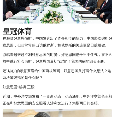
皇冠体育
在濒临好意思俄时，中国发达出了皆备相悖的魄力，中国屡次婉拒好
意思国，但却常常的出访俄罗斯，和俄罗斯的关连更是日益矫健。
濒临着越来越不利好意思国的时势，好意思国也千里不住气，在不久
前中俄行将会面时，好意思国最初“截胡”了我国的酬酢部长王毅。
还“贴心”的示意要送给中国两块筹码，好意思国又打着什么想法？这
两块筹码指的是什么呢？
好意思国“截胡”王毅
近期，中外洋交部发布了一则新动态，动态涌现，中外洋交部长王毅
正在和好意思国的安全照看人沙利文进行了为期两日的会晤。