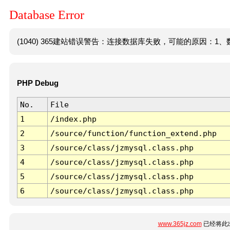
Database Error
(1040) 365建站错误警告：连接数据库失败，可能的原因：1、数
PHP Debug
No.
File
1
/index.php
2
/source/function/function_extend.php
3
/source/class/jzmysql.class.php
4
/source/class/jzmysql.class.php
5
/source/class/jzmysql.class.php
6
/source/class/jzmysql.class.php
www.365jz.com
已经将此