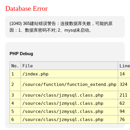
Database Error
(1040) 365建站错误警告：连接数据库失败，可能的原
因：1、数据库密码不对; 2、mysql未启动。
PHP Debug
No.
File
Line
1
/index.php
14
2
/source/function/function_extend.php
324
3
/source/class/jzmysql.class.php
211
4
/source/class/jzmysql.class.php
62
5
/source/class/jzmysql.class.php
94
6
/source/class/jzmysql.class.php
76