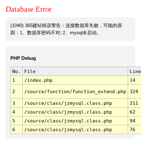
Database Error
(1040) 365建站错误警告：连接数据库失败，可能的原
因：1、数据库密码不对; 2、mysql未启动。
PHP Debug
No.
File
Line
1
/index.php
14
2
/source/function/function_extend.php
324
3
/source/class/jzmysql.class.php
211
4
/source/class/jzmysql.class.php
62
5
/source/class/jzmysql.class.php
94
6
/source/class/jzmysql.class.php
76