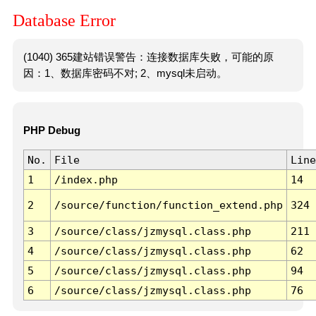
Database Error
(1040) 365建站错误警告：连接数据库失败，可能的原
因：1、数据库密码不对; 2、mysql未启动。
PHP Debug
No.
File
Line
1
/index.php
14
2
/source/function/function_extend.php
324
3
/source/class/jzmysql.class.php
211
4
/source/class/jzmysql.class.php
62
5
/source/class/jzmysql.class.php
94
6
/source/class/jzmysql.class.php
76