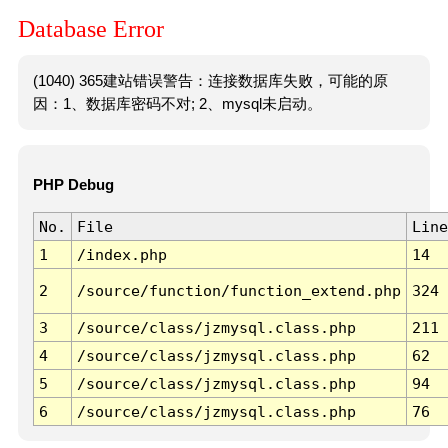
Database Error
(1040) 365建站错误警告：连接数据库失败，可能的原
因：1、数据库密码不对; 2、mysql未启动。
PHP Debug
No.
File
Line
1
/index.php
14
2
/source/function/function_extend.php
324
3
/source/class/jzmysql.class.php
211
4
/source/class/jzmysql.class.php
62
5
/source/class/jzmysql.class.php
94
6
/source/class/jzmysql.class.php
76