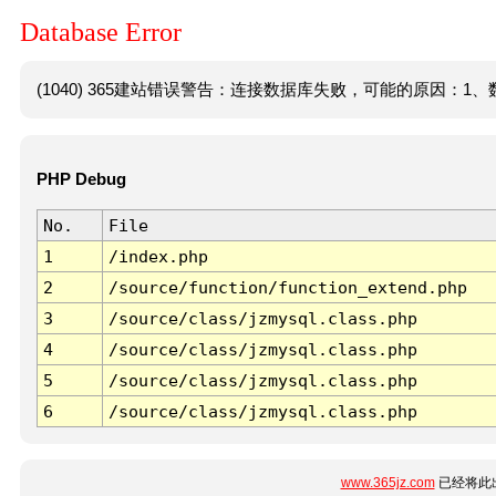
Database Error
(1040) 365建站错误警告：连接数据库失败，可能的原因：1、数
PHP Debug
No.
File
1
/index.php
2
/source/function/function_extend.php
3
/source/class/jzmysql.class.php
4
/source/class/jzmysql.class.php
5
/source/class/jzmysql.class.php
6
/source/class/jzmysql.class.php
www.365jz.com
已经将此