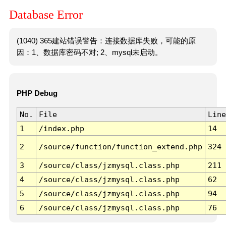
Database Error
(1040) 365建站错误警告：连接数据库失败，可能的原
因：1、数据库密码不对; 2、mysql未启动。
PHP Debug
No.
File
Line
1
/index.php
14
2
/source/function/function_extend.php
324
3
/source/class/jzmysql.class.php
211
4
/source/class/jzmysql.class.php
62
5
/source/class/jzmysql.class.php
94
6
/source/class/jzmysql.class.php
76