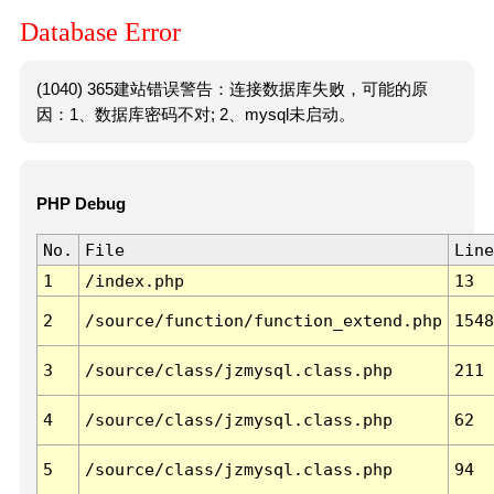
Database Error
(1040) 365建站错误警告：连接数据库失败，可能的原
因：1、数据库密码不对; 2、mysql未启动。
PHP Debug
No.
File
Line
1
/index.php
13
2
/source/function/function_extend.php
1548
3
/source/class/jzmysql.class.php
211
4
/source/class/jzmysql.class.php
62
5
/source/class/jzmysql.class.php
94