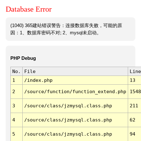
Database Error
(1040) 365建站错误警告：连接数据库失败，可能的原
因：1、数据库密码不对; 2、mysql未启动。
PHP Debug
No.
File
Line
1
/index.php
13
2
/source/function/function_extend.php
1548
3
/source/class/jzmysql.class.php
211
4
/source/class/jzmysql.class.php
62
5
/source/class/jzmysql.class.php
94